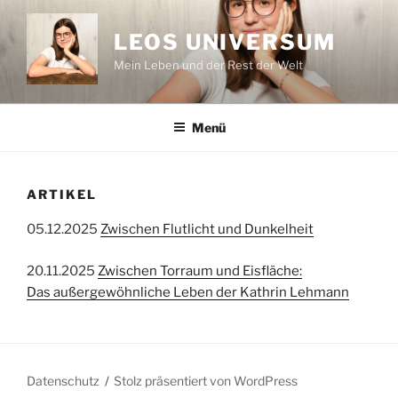
Zum
Inhalt
LEOS UNIVERSUM
springen
Mein Leben und der Rest der Welt
Menü
ARTIKEL
05.12.2025
Zwischen Flutlicht und Dunkelheit
20.11.2025
Zwischen Torraum und Eisfläche:
Das außergewöhnliche Leben der Kathrin Lehmann
Datenschutz
Stolz präsentiert von WordPress