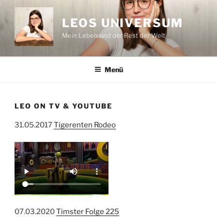
Zum
Inhalt
LEOS UNIVERSUM
springen
Mein Leben und der Rest der Welt
Menü
LEO ON TV & YOUTUBE
31.05.2017
Tigerenten Rodeo
07.03.2020
Timster Folge 225