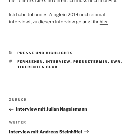
die Toilette. Alle sind bereit, ich muss noch mal Pipi.
Ich habe Johannes Zenglein 2019 noch einmal
interviewt, zu diesem Interview gelangt ihr
hier
.
KATEGORIEN
PRESSE UND HIGHLIGHTS
SCHLAGWÖRTER
FERNSEHEN
,
INTERVIEW
,
PRESSETERMIN
,
SWR
,
TIGERENTEN CLUB
Beitragsnavigation
Vorheriger
ZURÜCK
Beitrag
Interview mit Julian Nagelsmann
Nächster
WEITER
Beitrag
Interview mit Andreas Steinhöfel