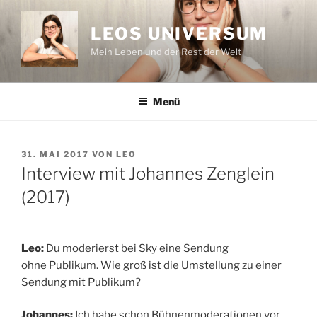
Zum
Inhalt
LEOS UNIVERSUM
springen
Mein Leben und der Rest der Welt
Menü
VERÖFFENTLICHT
31. MAI 2017
VON
LEO
AM
Interview mit Johannes Zenglein
(2017)
Leo:
Du moderierst bei Sky eine Sendung
ohne Publikum. Wie groß ist die Umstellung zu einer
Sendung mit Publikum?
Johannes:
Ich habe schon Bühnenmoderationen vor