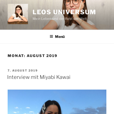
Zum
Inhalt
LEOS UNIVERSUM
springen
Mein Leben und der Rest der Welt
Menü
MONAT:
AUGUST 2019
VERÖFFENTLICHT
7. AUGUST 2019
AM
Interview mit Miyabi Kawai