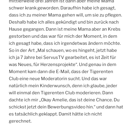
mittlerweile drei Jahren ist dann aber meine Mama
schwer krank geworden. Daraufhin habe ich gesagt,
dass ich zu meiner Mama gehen will, um sie zu pflegen.
Deshalb habe ich alles gekündigt und bin zurück nach
Hause gegangen. Dann ist meine Mama aber an Krebs
gestorben und das war für mich der Moment, in dem
ich gesagt habe, dass ich irgendetwas ändern möchte.
So in der Art „Mal schauen, wo es hingeht, jetzt habe
ich ja 7 Jahre bei ServusTV gearbeitet, es ist Zeit für
was Neues, für Herzensprojekte“. Und genau in dem
Moment kam dann die E-Mail, dass der Tigerenten
Club eine neue Moderatorin sucht. Und das war
natürlich mein Kinderwunsch, denn ich glaube, jeder
will einmal den Tigerenten Club moderieren. Dann
dachte ich mir „Okay Amelie, das ist deine Chance. Du
schickst jetzt dein Bewerbungsvideo hin.“ und dann hat
es tatsächlich geklappt. Damit hätte ich nicht
gerechnet.