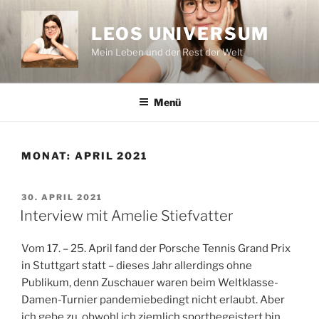
Zum
Inhalt
LEOS UNIVERSUM
springen
Mein Leben und der Rest der Welt
Menü
MONAT:
APRIL 2021
VERÖFFENTLICHT
30. APRIL 2021
AM
Interview mit Amelie Stiefvatter
Vom 17. – 25. April fand der Porsche Tennis Grand Prix
in Stuttgart statt – dieses Jahr allerdings ohne
Publikum, denn Zuschauer waren beim Weltklasse-
Damen-Turnier pandemiebedingt nicht erlaubt. Aber
ich gebe zu, obwohl ich ziemlich sportbegeistert bin,