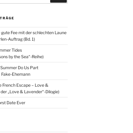
ITRÄGE
e gute Fee mit der schlechten Laune
en-Auftrag (Bd. 1)
ummer Tides
sons by the Sea“-Reihe)
ll Summer Do Us Part
m Fake-Ehemann
e French Escape – Love &
 der „Love & Lavender“-Dilogie)
rst Date Ever