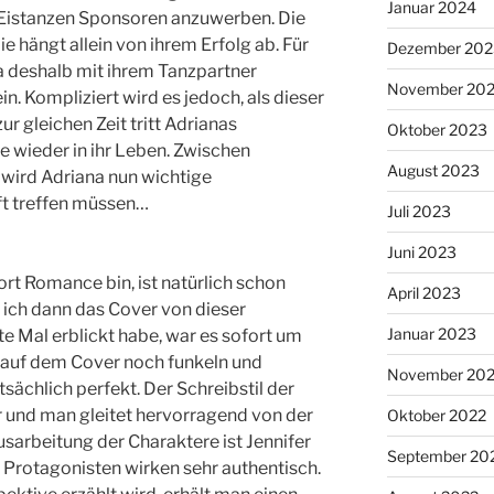
Januar 2024
 Eistanzen Sponsoren anzuwerben. Die
ie hängt allein von ihrem Erfolg ab. Für
Dezember 202
 deshalb mit ihrem Tanzpartner
November 20
. Kompliziert wird es jedoch, als dieser
ur gleichen Zeit tritt Adrianas
Oktober 2023
 wieder in ihr Leben. Zwischen
August 2023
wird Adriana nun wichtige
ft treffen müssen…
Juli 2023
Juni 2023
ort Romance bin, ist natürlich schon
April 2023
 ich dann das Cover von dieser
Januar 2023
te Mal erblickt habe, war es sofort um
 auf dem Cover noch funkeln und
November 20
tsächlich perfekt. Der Schreibstil der
er und man gleitet hervorragend von der
Oktober 2022
usarbeitung der Charaktere ist Jennifer
September 20
e Protagonisten wirken sehr authentisch.