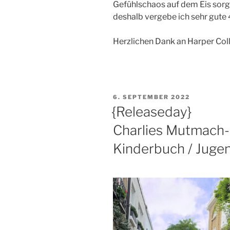
Gefühlschaos auf dem Eis sorg
deshalb vergebe ich sehr gute 
Herzlichen Dank an Harper Coll
VERÖFFENTLICHT
6. SEPTEMBER 2022
AM
{Releaseday}
Charlies Mutmach
Kinderbuch / Juge