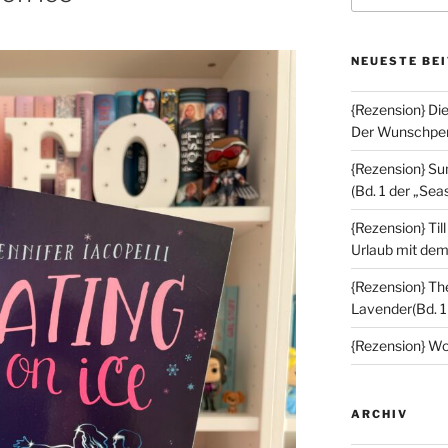
NEUESTE BE
{Rezension} Di
Der Wunschperl
{Rezension} S
(Bd. 1 der „Sea
{Rezension} Ti
Urlaub mit de
{Rezension} Th
Lavender(Bd. 1
{Rezension} Wo
ARCHIV