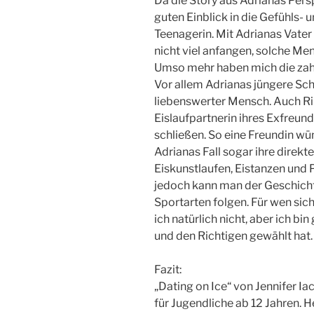
Da die Story aus Adrianas Persp
guten Einblick in die Gefühls
Teenagerin. Mit Adrianas Vater
nicht viel anfangen, solche Me
Umso mehr haben mich die zah
Vor allem Adrianas jüngere Schw
liebenswerter Mensch. Auch Rile
Eislaufpartnerin ihres Exfreun
schließen. So eine Freundin wün
Adrianas Fall sogar ihre direkt
Eiskunstlaufen, Eistanzen und 
jedoch kann man der Geschich
Sportarten folgen. Für wen sic
ich natürlich nicht, aber ich bin
und den Richtigen gewählt hat.
Fazit:
„Dating on Ice“ von Jennifer Ia
für Jugendliche ab 12 Jahren. 