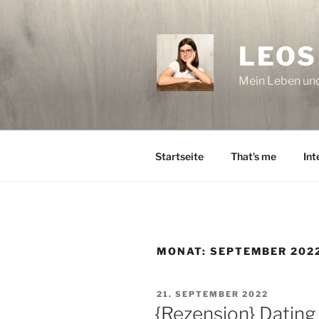
Zum
Inhalt
springen
LEOS
Mein Leben und
Startseite
That’s me
Int
MONAT:
SEPTEMBER 202
VERÖFFENTLICHT
21. SEPTEMBER 2022
AM
{Rezension} Dating