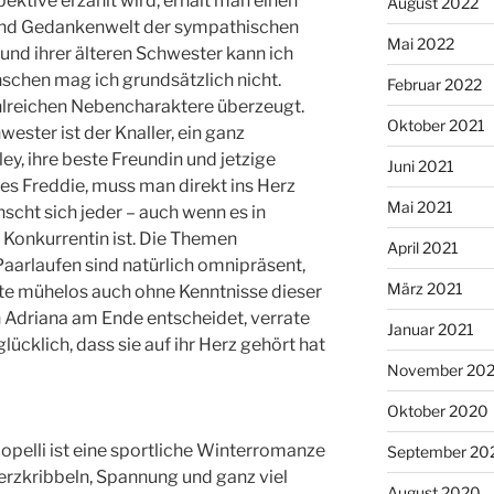
ektive erzählt wird, erhält man einen
August 2022
- und Gedankenwelt der sympathischen
Mai 2022
 und ihrer älteren Schwester kann ich
nschen mag ich grundsätzlich nicht.
Februar 2022
lreichen Nebencharaktere überzeugt.
Oktober 2021
ester ist der Knaller, ein ganz
y, ihre beste Freundin und jetzige
Juni 2021
des Freddie, muss man direkt ins Herz
Mai 2021
scht sich jeder – auch wenn es in
e Konkurrentin ist. Die Themen
April 2021
Paarlaufen sind natürlich omnipräsent,
März 2021
te mühelos auch ohne Kenntnisse dieser
h Adriana am Ende entscheidet, verrate
Januar 2021
 glücklich, dass sie auf ihr Herz gehört hat
November 20
Oktober 2020
copelli ist eine sportliche Winterromanze
September 20
Herzkribbeln, Spannung und ganz viel
August 2020