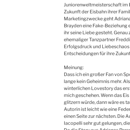
Juniorenweltmeisterschaft im
Zukunft der Eisbahn ihrer Famil
Marketingzwecke geht Adriana
Brayden eine Fake-Beziehung ein
ihr seine Liebe gesteht. Genau z
ehemaliger Tanzpartner Freddie
Erfolgsdruck und Liebeschaos 
Entscheidungen für ihre Zukun
Meinung:
Dass ich ein großer Fan von Sp
lange kein Geheimnis mehr. Als
winterlichen Lovestory das ers
mich geschehen. Wenn das Eis
glitzern würde, dann wäre es ta
Autorin ist leicht wie eine Fed
einen Seite zur nächsten. Die A
Iacopelli sehr gut gelungen, di