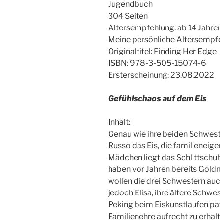
Jugendbuch
304 Seiten
Altersempfehlung: ab 14 Jahre
Meine persönliche Altersempfe
Originaltitel: Finding Her Edge
ISBN: 978-3-505-15074-6
Ersterscheinung: 23.08.2022
Gefühlschaos auf dem Eis
Inhalt:
Genau wie ihre beiden Schweste
Russo das Eis, die familieneigen
Mädchen liegt das Schlittschuh
haben vor Jahren bereits Gold
wollen die drei Schwestern auch
jedoch Elisa, ihre ältere Schwe
Peking beim Eiskunstlaufen patz
Familienehre aufrecht zu erhal