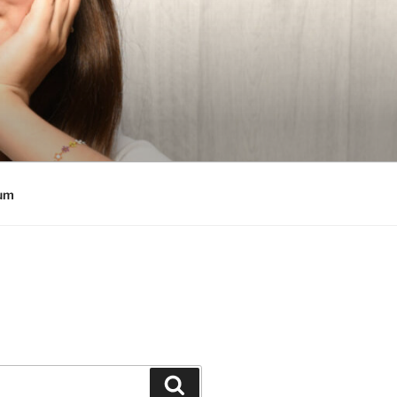
um
Suchen