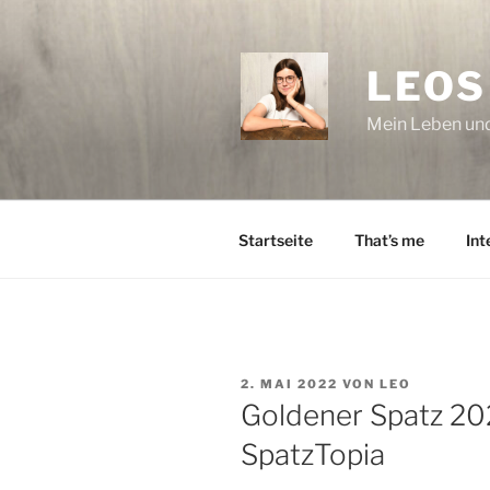
Zum
Inhalt
springen
LEOS
Mein Leben und
Startseite
That’s me
Int
VERÖFFENTLICHT
2. MAI 2022
VON
LEO
AM
Goldener Spatz 20
SpatzTopia