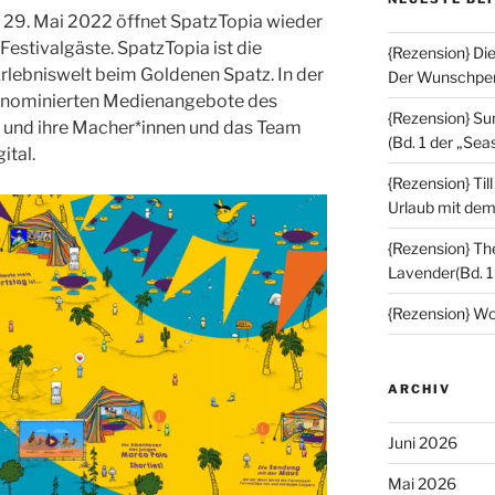
m 29. Mai 2022 öffnet SpatzTopia wieder
 Festivalgäste. SpatzTopia ist die
{Rezension} Di
Erlebniswelt beim Goldenen Spatz. In der
Der Wunschperl
 nominierten Medienangebote des
{Rezension} S
und ihre Macher*innen und das Team
(Bd. 1 der „Sea
ital.
{Rezension} Ti
Urlaub mit de
{Rezension} Th
Lavender(Bd. 1
{Rezension} Wo
ARCHIV
Juni 2026
Mai 2026