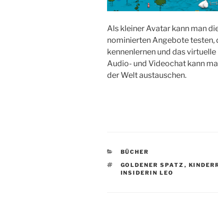
Als kleiner Avatar kann man di
nominierten Angebote testen, 
kennenlernen und das virtuelle
Audio- und Videochat kann ma
der Welt austauschen.
KATEGORIEN
BÜCHER
SCHLAGWÖRTER
GOLDENER SPATZ
,
KINDER
INSIDERIN LEO