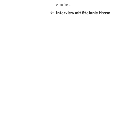
Beitragsnavigation
Vorheriger
ZURÜCK
Beitrag
Interview mit Stefanie Hasse