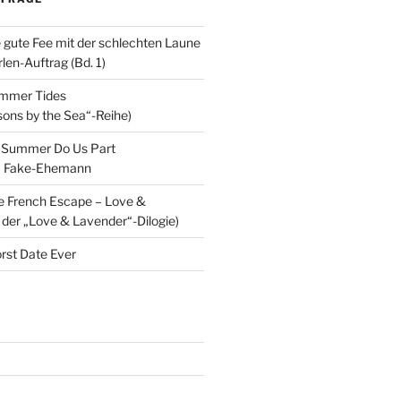
e gute Fee mit der schlechten Laune
en-Auftrag (Bd. 1)
ummer Tides
sons by the Sea“-Reihe)
ll Summer Do Us Part
m Fake-Ehemann
e French Escape – Love &
 der „Love & Lavender“-Dilogie)
rst Date Ever