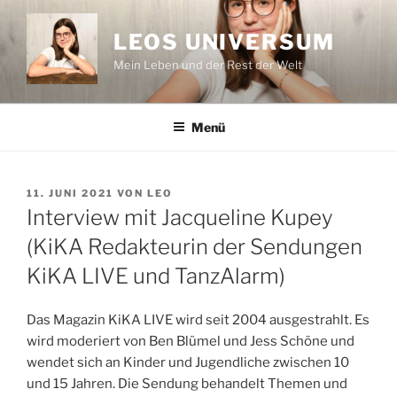
Zum
Inhalt
LEOS UNIVERSUM
springen
Mein Leben und der Rest der Welt
Menü
VERÖFFENTLICHT
11. JUNI 2021
VON
LEO
AM
Interview mit Jacqueline Kupey
(KiKA Redakteurin der Sendungen
KiKA LIVE und TanzAlarm)
Das Magazin KiKA LIVE wird seit 2004 ausgestrahlt. Es
wird moderiert von Ben Blümel und Jess Schöne und
wendet sich an Kinder und Jugendliche zwischen 10
und 15 Jahren. Die Sendung behandelt Themen und