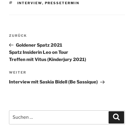
SCHLAGWÖRTER
INTERVIEW
,
PRESSETERMIN
Beitragsnavigation
Vorheriger
ZURÜCK
Beitrag
Goldener Spatz 2021
Spatz Insiderin Leo on Tour
Treffen mit Vitus (Kinderjury 2021)
Nächster
WEITER
Beitrag
Interview mit Saskia Bidell (Be Sassique)
Suchen
Suche
nach: