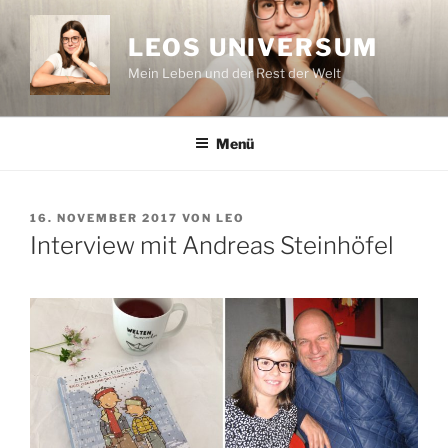
Zum
Inhalt
LEOS UNIVERSUM
springen
Mein Leben und der Rest der Welt
Menü
VERÖFFENTLICHT
16. NOVEMBER 2017
VON
LEO
AM
Interview mit Andreas Steinhöfel