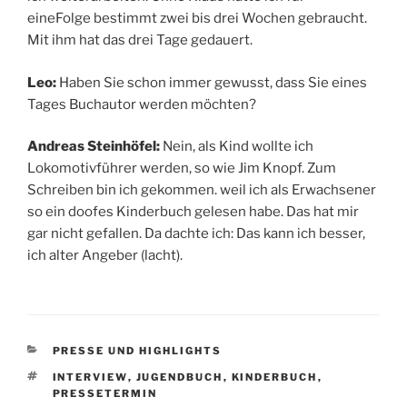
eineFolge bestimmt zwei bis drei Wochen gebraucht.
Mit ihm hat das drei Tage gedauert.
Leo:
Haben Sie schon immer gewusst, dass Sie eines
Tages Buchautor werden möchten?
Andreas Steinh
ö
fel:
Nein, als Kind wollte ich
Lokomotivführer werden, so wie Jim Knopf. Zum
Schreiben bin ich gekommen. weil ich als Erwachsener
so ein doofes Kinderbuch gelesen habe. Das hat mir
gar nicht gefallen. Da dachte ich: Das kann ich besser,
ich alter Angeber (lacht).
KATEGORIEN
PRESSE UND HIGHLIGHTS
SCHLAGWÖRTER
INTERVIEW
,
JUGENDBUCH
,
KINDERBUCH
,
PRESSETERMIN