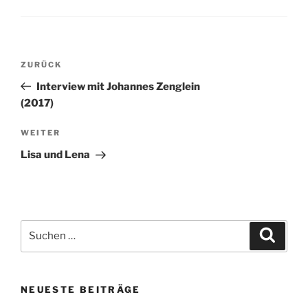
Beitragsnavigation
Vorheriger
ZURÜCK
Beitrag
Interview mit Johannes Zenglein
(2017)
Nächster
WEITER
Beitrag
Lisa und Lena
Suchen
Suche
nach:
NEUESTE BEITRÄGE