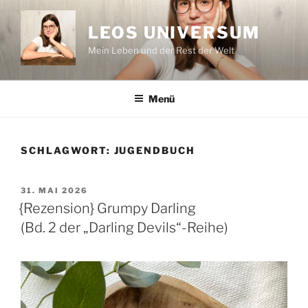
Zum
Inhalt
LEOS UNIVERSUM
springen
Mein Leben und der Rest der Welt
Menü
SCHLAGWORT:
JUGENDBUCH
VERÖFFENTLICHT
31. MAI 2026
AM
{Rezension} Grumpy Darling
(Bd. 2 der „Darling Devils“-Reihe)