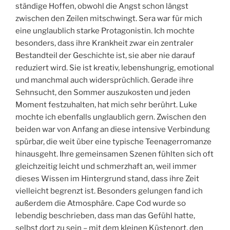
ständige Hoffen, obwohl die Angst schon längst
zwischen den Zeilen mitschwingt. Sera war für mich
eine unglaublich starke Protagonistin. Ich mochte
besonders, dass ihre Krankheit zwar ein zentraler
Bestandteil der Geschichte ist, sie aber nie darauf
reduziert wird. Sie ist kreativ, lebenshungrig, emotional
und manchmal auch widersprüchlich. Gerade ihre
Sehnsucht, den Sommer auszukosten und jeden
Moment festzuhalten, hat mich sehr berührt. Luke
mochte ich ebenfalls unglaublich gern. Zwischen den
beiden war von Anfang an diese intensive Verbindung
spürbar, die weit über eine typische Teenagerromanze
hinausgeht. Ihre gemeinsamen Szenen fühlten sich oft
gleichzeitig leicht und schmerzhaft an, weil immer
dieses Wissen im Hintergrund stand, dass ihre Zeit
vielleicht begrenzt ist. Besonders gelungen fand ich
außerdem die Atmosphäre. Cape Cod wurde so
lebendig beschrieben, dass man das Gefühl hatte,
selbst dort zu sein – mit dem kleinen Küstenort, den