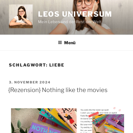
Zum
Inhalt
LEOS UNIVERSUM
springen
Mein Leben und der Rest der Welt
Menü
SCHLAGWORT:
LIEBE
VERÖFFENTLICHT
3. NOVEMBER 2024
AM
{Rezension} Nothing like the movies