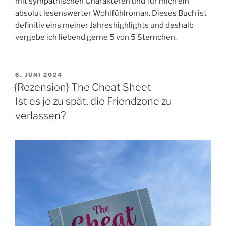
mit sympathischen Charakteren und für mich ein
absolut lesenswerter Wohlfühlroman. Dieses Buch ist
definitiv eins meiner Jahreshighlights und deshalb
vergebe ich liebend gerne 5 von 5 Sternchen.
VERÖFFENTLICHT
6. JUNI 2024
AM
{Rezension} The Cheat Sheet
Ist es je zu spät, die Friendzone zu
verlassen?