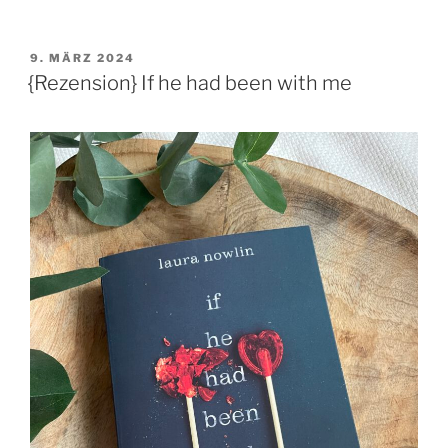
VERÖFFENTLICHT
9. MÄRZ 2024
AM
{Rezension} If he had been with me