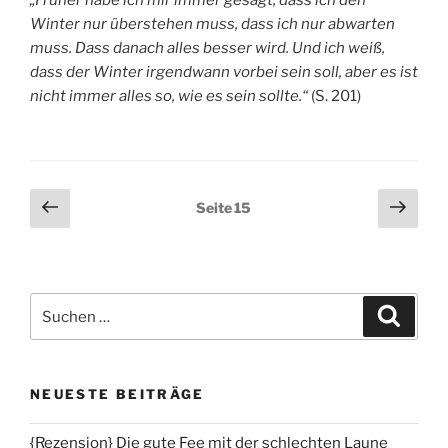
Winter nur überstehen muss, dass ich nur abwarten
muss. Dass danach alles besser wird. Und ich weiß,
dass der Winter irgendwann vorbei sein soll, aber es ist
nicht immer alles so, wie es sein sollte.“
(S. 201)
Seitennummerierung
Vorherige
Näch
Seite
15
Seite
Seit
der
Beiträge
Suchen
Suche
nach:
NEUESTE BEITRÄGE
{Rezension} Die gute Fee mit der schlechten Laune