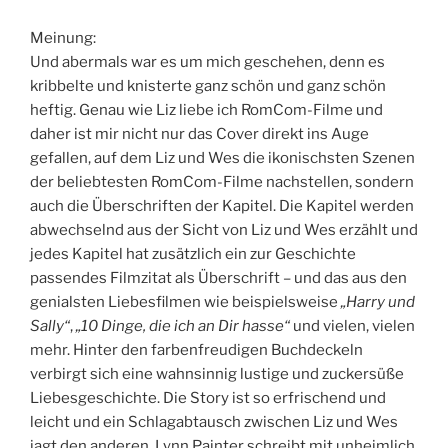
Meinung:
Und abermals war es um mich geschehen, denn es
kribbelte und knisterte ganz schön und ganz schön
heftig. Genau wie Liz liebe ich RomCom-Filme und
daher ist mir nicht nur das Cover direkt ins Auge
gefallen, auf dem Liz und Wes die ikonischsten Szenen
der beliebtesten RomCom-Filme nachstellen, sondern
auch die Überschriften der Kapitel. Die Kapitel werden
abwechselnd aus der Sicht von Liz und Wes erzählt und
jedes Kapitel hat zusätzlich ein zur Geschichte
passendes Filmzitat als Überschrift – und das aus den
genialsten Liebesfilmen wie beispielsweise
„Harry und
Sally“
,
„10 Dinge, die ich an Dir hasse“
und vielen, vielen
mehr. Hinter den farbenfreudigen Buchdeckeln
verbirgt sich eine wahnsinnig lustige und zuckersüße
Liebesgeschichte. Die Story ist so erfrischend und
leicht und ein Schlagabtausch zwischen Liz und Wes
jagt den anderen. Lynn Painter schreibt mit unheimlich