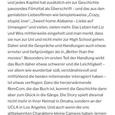
und jedes Kapitel hat zusätzlich ein zur Geschichte
passendes Filmzitat als Überschrift – und das aus den
genialsten Liebesfilmen wie beispielsweise
„Crazy,
stupid, love“
,
„Sweet home Alabama – Liebe auf
Umwegen“
und vielen, vielen mehr. Das Leben hat Liz
und Wes mittlerweile eingeholt und man merkt, dass
sie nun zur Uni und nicht mehr zur High School gehen.
Daher sind die Gespräche und Handlungen auch etwas
ernster und tiefgründiger als in
„Better than the
movies“
. Besonders im ersten Teil der Handlung wirkt
das Buch daher etwas schwerer und die Leichtigkeit –
vor allem wie wunderbar süß, verständnisvoll und
mitfühlend die beiden miteinander interagiert haben –
ist etwas verflogen. Ganz die herzerwärmende
RomCom, die das Buch ist, kommt die Geschichte dann
aber zum Glück in die Gänge. Die Story spielt diesmal
nicht mehr in ihrer Heimat in Omaha, sondern an der
UCLA in Los Angeles. Und auch wenn die uns
altbekannten Charaktere kleine Cameos haben, lernen