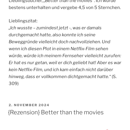
Lieblingsbücher,
„Better than the movies“
. Ich wurde
bestens unterhalten und vergebe 4,5 von 5 Sternchen.
Lieblingszitat:
„Ich wusste – zumindest jetzt -, was er damals
durchgemacht hatte, also konnte ich seine
Beweggründe vielleicht doch nachvollziehen. Und
wenn ich diesen Plot in einem Netflix-Film sehen
würde, würde ich meinem Fernseher vielleicht zurufen:
Er hat es nur getan, weil er dich geliebt hat! Aber es war
kein Netflix-Film, und ich kam einfach nicht darüber
hinweg, dass er vollkommen dichtgemacht hatte
.“
(S.
309)
VERÖFFENTLICHT
2. NOVEMBER 2024
AM
{Rezension} Better than the movies