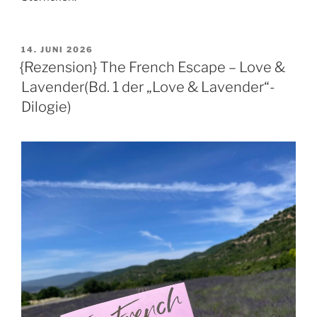
VERÖFFENTLICHT
14. JUNI 2026
AM
{Rezension} The French Escape – Love &
Lavender(Bd. 1 der „Love & Lavender“-
Dilogie)