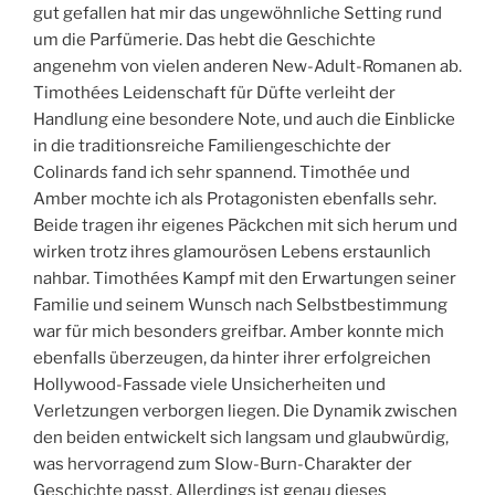
gut gefallen hat mir das ungewöhnliche Setting rund
um die Parfümerie. Das hebt die Geschichte
angenehm von vielen anderen New-Adult-Romanen ab.
Timothées Leidenschaft für Düfte verleiht der
Handlung eine besondere Note, und auch die Einblicke
in die traditionsreiche Familiengeschichte der
Colinards fand ich sehr spannend. Timothée und
Amber mochte ich als Protagonisten ebenfalls sehr.
Beide tragen ihr eigenes Päckchen mit sich herum und
wirken trotz ihres glamourösen Lebens erstaunlich
nahbar. Timothées Kampf mit den Erwartungen seiner
Familie und seinem Wunsch nach Selbstbestimmung
war für mich besonders greifbar. Amber konnte mich
ebenfalls überzeugen, da hinter ihrer erfolgreichen
Hollywood-Fassade viele Unsicherheiten und
Verletzungen verborgen liegen. Die Dynamik zwischen
den beiden entwickelt sich langsam und glaubwürdig,
was hervorragend zum Slow-Burn-Charakter der
Geschichte passt. Allerdings ist genau dieses