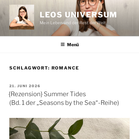
Zum
Inhalt
LEOS UNIVERSUM
springen
Mein Leben und der Rest der Welt
Menü
SCHLAGWORT:
ROMANCE
VERÖFFENTLICHT
21. JUNI 2026
AM
{Rezension} Summer Tides
(Bd. 1 der „Seasons by the Sea“-Reihe)