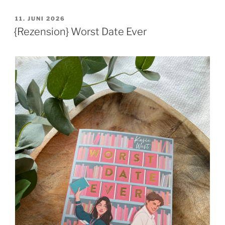
VERÖFFENTLICHT
11. JUNI 2026
AM
{Rezension} Worst Date Ever