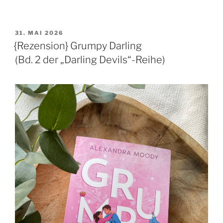
VERÖFFENTLICHT
31. MAI 2026
AM
{Rezension} Grumpy Darling
(Bd. 2 der „Darling Devils“-Reihe)