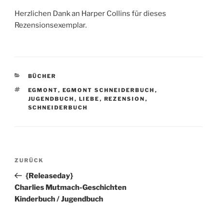
Herzlichen Dank an Harper Collins für dieses
Rezensionsexemplar.
KATEGORIEN
BÜCHER
SCHLAGWÖRTER
EGMONT
,
EGMONT SCHNEIDERBUCH
,
JUGENDBUCH
,
LIEBE
,
REZENSION
,
SCHNEIDERBUCH
Beitragsnavigation
Vorheriger
ZURÜCK
Beitrag
{Releaseday}
Charlies Mutmach-Geschichten
Kinderbuch / Jugendbuch