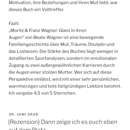
Motivation, ihre Beziehungen und ihren Mut liebt, war
dieses Buch ein Volltreffer.
Fazit:
„Moritz & Franz Wagner: Glanz in ihren
Augen“ von Beate Wagner ist eine bewegende
Familiengeschichte über Mut, Träume, Disziplin und
das Loslassen. Die Stärke des Buches liegt weniger in
detaillierten Sportanalysen, sondern im emotionalen
Zugang zu zwei außergewöhnlichen Karrieren durch
die Augen einer stolzen Mutter. Wer sich auf diese
Perspektive einlässt, wird mit einer sehr persönlichen,
warmherzigen und teils tiefgründigen Lektüre belohnt.
Ich vergebe 4,5 von 5 Sternchen.
VERÖFFENTLICHT
30. JUNI 2025
AM
{Rezension} Dann zeige ich es euch eben
auf dem Platz