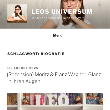
Zum
Inhalt
LEOS UNIVERSUM
springen
Mein Leben und der Rest der Welt
Menü
SCHLAGWORT:
BIOGRAFIE
VERÖFFENTLICHT
11. AUGUST 2025
AM
{Rezension} Moritz & Franz Wagner: Glanz
in ihren Augen