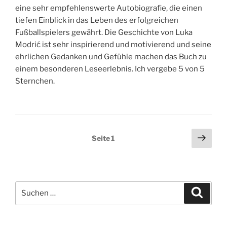
eine sehr empfehlenswerte Autobiografie, die einen
tiefen Einblick in das Leben des erfolgreichen
Fußballspielers gewährt. Die Geschichte von Luka
Modrić ist sehr inspirierend und motivierend und seine
ehrlichen Gedanken und Gefühle machen das Buch zu
einem besonderen Leseerlebnis. Ich vergebe 5 von 5
Sternchen.
Seitennummerierung
Näch
Seite
1
Seit
der
Beiträge
Suchen
Suche
nach: