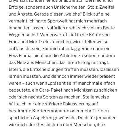
physisch, sondern emotional. Sie schildert nicht nur
Erfolge, sondern auch Unsicherheiten, Stolz, Zweifel
und Ängste. Gerade dieser „weiche“ Blick auf eine
vermeintlich harte Sportwelt hat mich mehrfach
innehalten lassen. Natürlich dreht sich viel um Beate
Wagner selbst. Wer erwartet, tief in die Köpfe von
Franz und Moritz einzutauchen, wird stellenweise
enttäuscht sein. Für mich aber lag gerade darin ein
Reiz: Einmal nicht nur die Athleten zu sehen, sondern
das Netz aus Menschen, das ihren Erfolg mitträgt.
Eltern, die Entscheidungen treffen mussten, loslassen
lernen mussten, und dennoch immer wieder präsent
waren – auch wenn „präsent sein“ manchmal einfach
bedeutete, ein Care-Paket nach Michigan zu schicken
oder sich nachts Sorgen zu machen. Stellenweise
hätte ich mir eine stärkere Fokussierung auf
bestimmte Karrieremomente oder mehr Tiefe zu
sportlichen Aspekten gewünscht. Doch für jemanden
wie mich, der Geschichten über Menschen, ihre