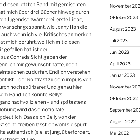
be diesen letzten Band mit gemischten
November 20
 hat mich über drei Bücher hinweg durch
Oktober 2023
rch Jugendschwärmerei, erste Liebe,
h war sehr gespannt, wie Jenny Han die
August 2023
 auch wenn ich viel Kritisches anmerken
Juli 2023
hat mich berührt, weil ich mit diesen
gefallen hat, ist der
Juni 2023
l aus Conrads Sicht geben der
April 2023
enn ich mir gewünscht hätte, noch
eintauchen zu dürfen. Endlich verstehen
Januar 2023
nflikt – der Kontrast zu dem impulsiven,
urch noch spürbarer. Und genau hier
November 20
em Band: Ich konnte Bellys
Oktober 2022
 ganz nachvollziehen – und spätestens
rlobung wird das emotionale
September 20
deutlich. Dass sich Belly von der
August 2022
t sein“, treiben lässt, obwohl sie spürt,
its authentisch (sie ist jung, überfordert,
Mai 2022
rustrierend. Die