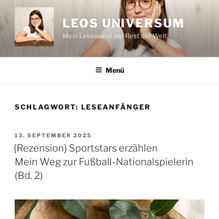
Zum
Inhalt
LEOS UNIVERSUM
springen
Mein Leben und der Rest der Welt
Menü
SCHLAGWORT:
LESEANFÄNGER
VERÖFFENTLICHT
13. SEPTEMBER 2025
AM
{Rezension} Sportstars erzählen
Mein Weg zur Fußball-Nationalspielerin
(Bd. 2)