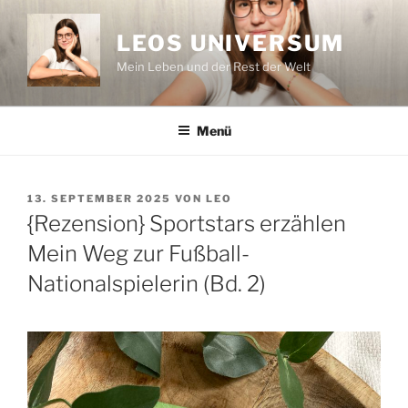
Zum
Inhalt
LEOS UNIVERSUM
springen
Mein Leben und der Rest der Welt
Menü
VERÖFFENTLICHT
13. SEPTEMBER 2025
VON
LEO
AM
{Rezension} Sportstars erzählen
Mein Weg zur Fußball-
Nationalspielerin (Bd. 2)