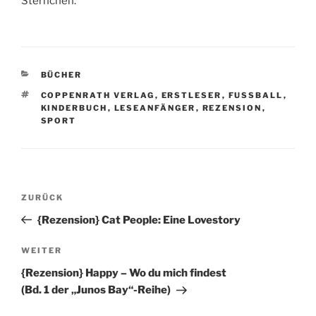
Sternchen.
KATEGORIEN
BÜCHER
SCHLAGWÖRTER
COPPENRATH VERLAG
,
ERSTLESER
,
FUSSBALL
,
KINDERBUCH
,
LESEANFÄNGER
,
REZENSION
,
SPORT
Beitragsnavigation
Vorheriger
ZURÜCK
Beitrag
{Rezension} Cat People: Eine Lovestory
Nächster
WEITER
Beitrag
{Rezension} Happy – Wo du mich findest
(Bd. 1 der „Junos Bay“-Reihe)