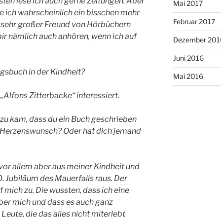
ten lese ich auch gerne Zeitungen. Aber
Mai 2017
e ich wahrscheinlich ein bisschen mehr
Februar 2017
in sehr großer Freund von Hörbüchern
mir nämlich auch anhören, wenn ich auf
Dezember 201
Juni 2016
gsbuch in der Kindheit?
Mai 2016
„Alfons Zitterbacke“ interessiert.
azu kam, dass du ein Buch geschrieben
n Herzenswunsch? Oder hat dich jemand
, vor allem aber aus meiner Kindheit und
 Jubiläum des Mauerfalls raus. Der
mich zu. Die wussten, dass ich eine
über mich und dass es auch ganz
Leute, die das alles nicht miterlebt