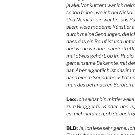
ja alle. Vor kurzem war ich be
schon früher, wo ich bei Nick
Und Namika, die war bei uns Pa
allem viele moderne Künstler a
durch meine Sendungen, die ich
dass das ein Beruf ist und unte
und wenn wir aufeinandertreff
mal etwas gehört, ob im Radio
gemeinsame Bekannte, mit den
hat. Aber eigentlich ist das 
nach einem Soundcheck hat und
man das bei anderen Berufen a
Leo:
Ich selbst bin mittlerwei
zum Blogger für Kinder- und Ju
es mich natürlich, ob du auch ge
BLD:
Ja, ich lese sehr gerne. 