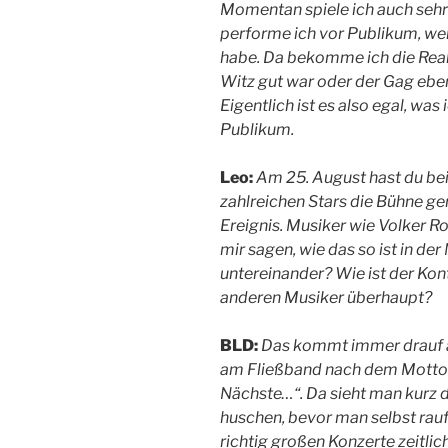
Momentan spiele ich auch sehr
performe ich vor Publikum, wei
habe. Da bekomme ich die Reak
Witz gut war oder der Gag ebe
Eigentlich ist es also egal, wa
Publikum.
Leo:
Am 25. August hast du be
zahlreichen Stars die Bühne g
Ereignis. Musiker wie Volker R
mir sagen, wie das so ist in de
untereinander? Wie ist der Kon
anderen Musiker überhaupt?
BLD:
Das kommt immer drauf an,
am Fließband nach dem Motto: 
Nächste…“. Da sieht man kurz 
huschen, bevor man selbst rauf 
richtig großen Konzerte zeitlic