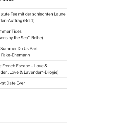
e gute Fee mit der schlechten Laune
en-Auftrag (Bd. 1)
ummer Tides
sons by the Sea“-Reihe)
ll Summer Do Us Part
m Fake-Ehemann
e French Escape – Love &
 der „Love & Lavender“-Dilogie)
rst Date Ever