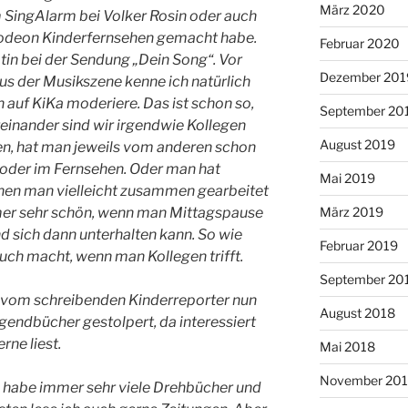
März 2020
im SingAlarm bei Volker Rosin oder auch
olodeon Kinderfernsehen gemacht habe.
Februar 2020
tin bei der Sendung „Dein Song“. Vor
Dezember 201
us der Musikszene kenne ich natürlich
 auf KiKa moderiere. Das ist schon so,
September 20
reinander sind wir irgendwie Kollegen
August 2019
en, hat man jeweils vom anderen schon
 oder im Fernsehen. Oder man hat
Mai 2019
en man vielleicht zusammen gearbeitet
immer sehr schön, wenn man Mittagspause
März 2019
 sich dann unterhalten kann. So wie
Februar 2019
uch macht, wenn man Kollegen trifft.
September 20
le vom schreibenden Kinderreporter nun
August 2018
gendbücher gestolpert, da interessiert
rne liest.
Mai 2018
November 201
Ich habe immer sehr viele Drehbücher und