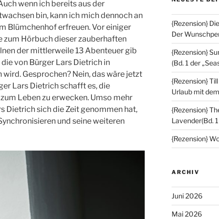
. Auch wenn ich bereits aus der
ntwachsen bin, kann ich mich dennoch an
{Rezension} Di
m Blümchenhof erfreuen. Vor einiger
Der Wunschperl
ebe zum Hörbuch dieser zauberhaften
lnen der mittlerweile 13 Abenteuer gib
{Rezension} S
die von Bürger Lars Dietrich in
(Bd. 1 der „Sea
wird. Gesprochen? Nein, das wäre jetzt
{Rezension} Ti
er Lars Dietrich schafft es, die
Urlaub mit de
 zum Leben zu erwecken. Umso mehr
rs Dietrich sich die Zeit genommen hat,
{Rezension} Th
Synchronisieren und seine weiteren
Lavender(Bd. 1
{Rezension} Wo
ARCHIV
Juni 2026
Mai 2026