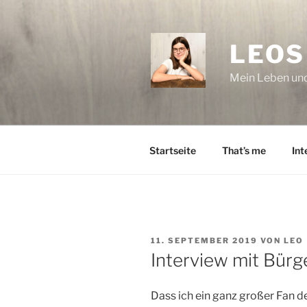
Zum
Inhalt
springen
LEOS
Mein Leben und
Startseite
That’s me
Int
VERÖFFENTLICHT
11. SEPTEMBER 2019
VON
LEO
AM
Interview mit Bürge
Dass ich ein ganz großer Fan d