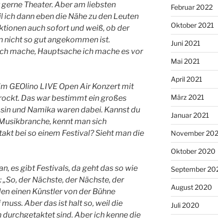
 gerne Theater. Aber am liebsten
Februar 2022
l ich dann eben die Nähe zu den Leuten
Oktober 2021
tionen auch sofort und weiß, ob der
n nicht so gut angekommen ist.
Juni 2021
s ich mache, Hauptsache ich mache es vor
Mai 2021
April 2021
im GEOlino LIVE Open Air Konzert mit
März 2021
erockt. Das war bestimmt ein großes
osin und Namika waren dabei. Kannst du
Januar 2021
r Musikbranche, kennt man sich
takt bei so einem Festival? Sieht man die
November 20
Oktober 2020
 es gibt Festivals, da geht das so wie
September 20
„So, der Nächste, der Nächste, der
August 2020
den einen Künstler von der Bühne
muss. Aber das ist halt so, weil die
Juli 2020
h durchgetaktet sind. Aber ich kenne die