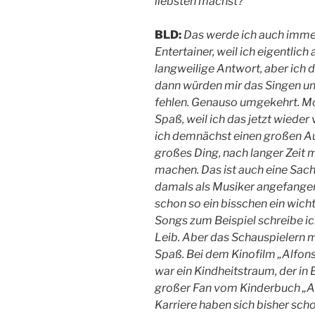
liebsten machst?
BLD:
Das werde ich auch immer 
Entertainer, weil ich eigentlich
langweilige Antwort, aber ich 
dann würden mir das Singen un
fehlen. Genauso umgekehrt. Mo
Spaß, weil ich das jetzt wieder
ich demnächst einen großen Auf
großes Ding, nach langer Zeit
machen. Das ist auch eine Sach
damals als Musiker angefangen,
schon so ein bisschen ein wich
Songs zum Beispiel schreibe i
Leib. Aber das Schauspielern 
Spaß. Bei dem Kinofilm „Alfons
war ein Kindheitstraum, der in E
großer Fan vom Kinderbuch „Al
Karriere haben sich bisher sch