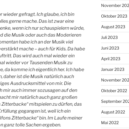
November 20
wieder gefragt. Ich glaube, ich bin
Oktober 2023
 alles gerne mache. Das ist zwar eine
August 2023
denke, wenn ich nur schauspielern würde,
d die Musik oder auch das Moderieren
Juli 2023
mentan habe ich an der Musik viel
Juni 2023
 verstärkt mache – auch für Kids. Da habe
tritt. Das wird auch mal wieder ein
April 2023
 mal wieder vor Tausenden Musik zu
e, da komme ich eigentlich her. Ich habe
Januar 2023
 daher ist die Musik natürlich auch
November 20
tiges Ausdrucksmittel von mir. Die
ch mir auch immer sozusagen auf den
Oktober 2022
macht mir natürlich auch ganz großen
September 20
 Zitterbacke“ mitspielen zu dürfen, das
rfüllung gegangen ist, weil ich ein
August 2022
fons Zitterbacke“ bin. Im Laufe meiner
Mai 2022
on ganz tolle Sachen ergeben.