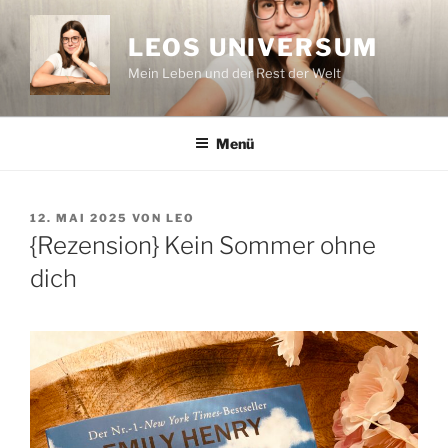
Zum
Inhalt
LEOS UNIVERSUM
springen
Mein Leben und der Rest der Welt
Menü
VERÖFFENTLICHT
12. MAI 2025
VON
LEO
AM
{Rezension} Kein Sommer ohne
dich