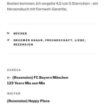
Kosten kommen. Ich vergebe 4,5 von 5 Sternchen – ein
Herzensbuch mit Fernweh-Garantie.
KATEGORIEN
BÜCHER
SCHLAGWÖRTER
DROEMER KNAUR
,
FREUNDSCHAFT
,
LIEBE
,
REZENSION
Beitragsnavigation
Vorheriger
ZURÜCK
Beitrag
{Rezension} FC Bayern München
125 Years Mia san Mia
Nächster
WEITER
Beitrag
{Rezension} Happy Place