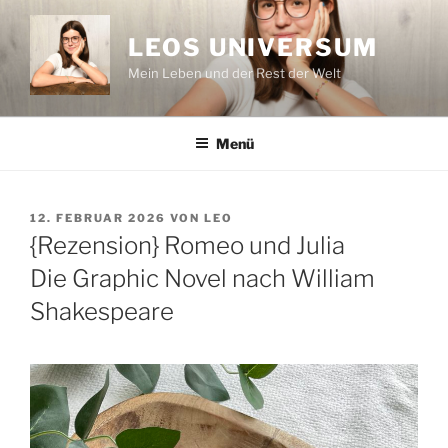
Zum
Inhalt
LEOS UNIVERSUM
springen
Mein Leben und der Rest der Welt
Menü
VERÖFFENTLICHT
12. FEBRUAR 2026
VON
LEO
AM
{Rezension} Romeo und Julia
Die Graphic Novel nach William
Shakespeare