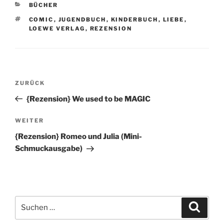
KATEGORIEN
BÜCHER
SCHLAGWÖRTER
COMIC
,
JUGENDBUCH
,
KINDERBUCH
,
LIEBE
,
LOEWE VERLAG
,
REZENSION
Beitragsnavigation
Vorheriger
ZURÜCK
Beitrag
{Rezension} We used to be MAGIC
Nächster
WEITER
Beitrag
{Rezension} Romeo und Julia (Mini-
Schmuckausgabe)
Suchen
Suche
nach: