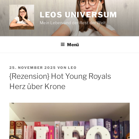
Zum
Inhalt
LEOS UNIVERSUM
springen
Mein Leben und der Rest der Welt
Menü
VERÖFFENTLICHT
25. NOVEMBER 2025
VON
LEO
AM
{Rezension} Hot Young Royals
Herz über Krone