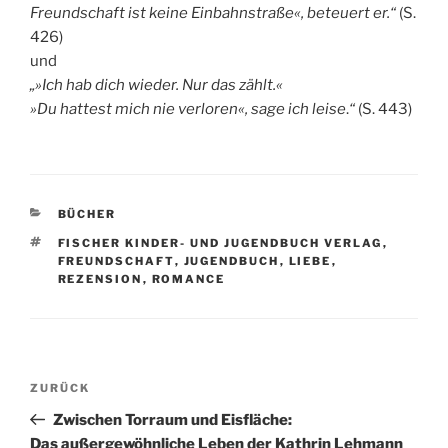
Freundschaft ist keine Einbahnstraße«, beteuert er.
“
(S.
426)
und
„»Ich hab dich wieder. Nur das zählt.«
»Du hattest mich nie verloren«, sage ich leise
.
“
(S. 443)
KATEGORIEN
BÜCHER
SCHLAGWÖRTER
FISCHER KINDER- UND JUGENDBUCH VERLAG
,
FREUNDSCHAFT
,
JUGENDBUCH
,
LIEBE
,
REZENSION
,
ROMANCE
Beitragsnavigation
Vorheriger
ZURÜCK
Beitrag
Zwischen Torraum und Eisfläche:
Das außergewöhnliche Leben der Kathrin Lehmann