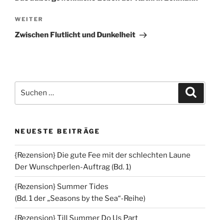
Nächster
WEITER
Beitrag
Zwischen Flutlicht und Dunkelheit
Suchen
Suche
nach:
NEUESTE BEITRÄGE
{Rezension} Die gute Fee mit der schlechten Laune
Der Wunschperlen-Auftrag (Bd. 1)
{Rezension} Summer Tides
(Bd. 1 der „Seasons by the Sea“-Reihe)
{Rezension} Till Summer Do Us Part